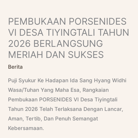
Skip
S
To
E
PEMBUKAAN PORSENIDES
Content
A
VI DESA TIYINGTALI TAHUN
R
2026 BERLANGSUNG
C
MERIAH DAN SUKSES
H
Berita
Puji Syukur Ke Hadapan Ida Sang Hyang Widhi
Wasa/Tuhan Yang Maha Esa, Rangkaian
Pembukaan PORSENIDES VI Desa Tiyingtali
Tahun 2026 Telah Terlaksana Dengan Lancar,
Aman, Tertib, Dan Penuh Semangat
Kebersamaan.