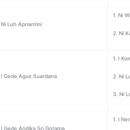
1. Ni 
Ni Luh Apriantini
2. Ni K
1. I K
I Gede Agus Suardana
2. Ni 
3. Ni 
1. I N
I Gede Andika Sri Gotama