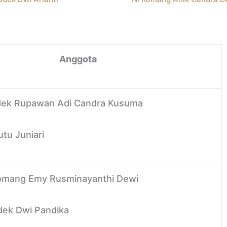
nggota
adek Rupawan Adi Candra Kusuma
utu Juniari
Komang Emy Rusminayanthi Dewi
adek Dwi Pandika