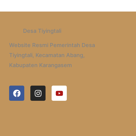
Desa Tiyingtali
Website Resmi Pemerintah Desa
Tiyingtali, Kecamatan Abang,
Kabupaten Karangasem
F
I
Y
A
N
O
C
S
U
E
T
T
B
A
U
O
G
B
O
R
E