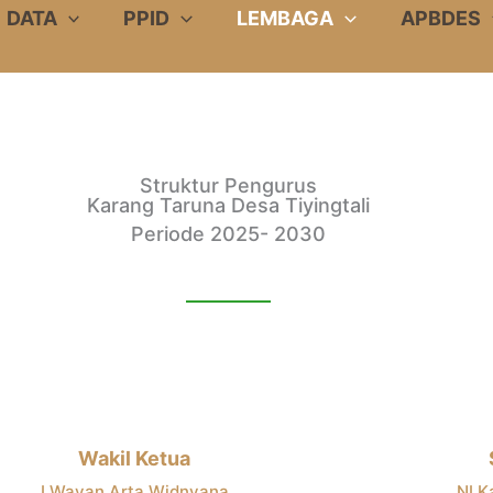
DATA
PPID
LEMBAGA
APBDES
Struktur Pengurus
Karang Taruna Desa Tiyingtali
Periode 2025- 2030
Wakil Ketua
I Wayan Arta Widnyana
NI K