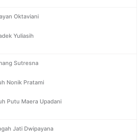
Wayan Oktaviani
adek Yuliasih
omang Sutresna
Luh Nonik Pratami
Luh Putu Maera Upadani
engah Jati Dwipayana