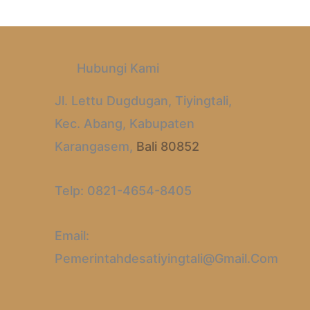
Hubungi Kami
Jl. Lettu Dugdugan, Tiyingtali,
Kec. Abang, Kabupaten
Karangasem,
Bali 80852
Telp: 0821-4654-8405
Email:
Pemerintahdesatiyingtali@gmail.com