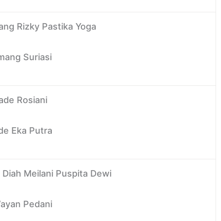
ang Rizky Pastika Yoga
omang Suriasi
Made Rosiani
ede Eka Putra
u Diah Meilani Puspita Dewi
Wayan Pedani