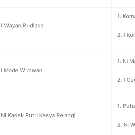
1. Kom
I Wayan Budiasa
2. I K
1. Ni 
I Made Wirawan
2. I G
1. Put
Ni Kadek Putri Kesya Pelangi
2. Ni 