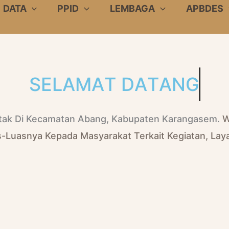
DATA
PPID
LEMBAGA
APBDES
S
E
L
A
M
A
T
D
A
T
A
N
G
etak Di Kecamatan Abang, Kabupaten Karangasem.
W
s-Luasnya Kepada Masyarakat Terkait Kegiatan, La