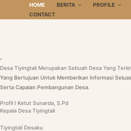
Skip
HOME
BERITA
PROFILE
To
CONTACT
Content
"
Desa Tiyingtali Merupakan Sebuah Desa Yang Terl
Yang Bertujuan Untuk Memberikan Informasi Selua
Serta Capaian Pembangunan Desa.
Profil I Ketut Sunarda, S.Pd
Kepala Desa Tiyingtali
Tiyingtali Desaku