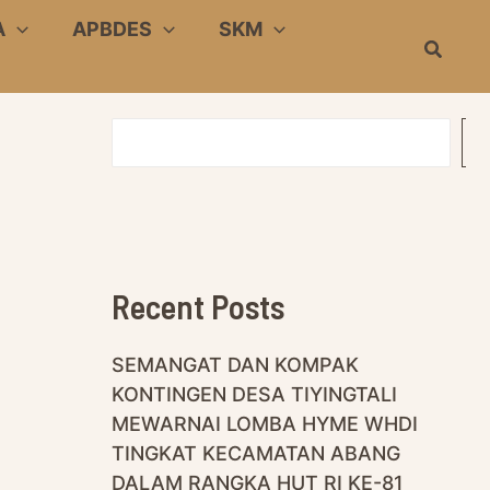
A
APBDES
SKM
Search
S
E
A
R
C
H
Recent Posts
SEMANGAT DAN KOMPAK
KONTINGEN DESA TIYINGTALI
MEWARNAI LOMBA HYME WHDI
TINGKAT KECAMATAN ABANG
DALAM RANGKA HUT RI KE-81