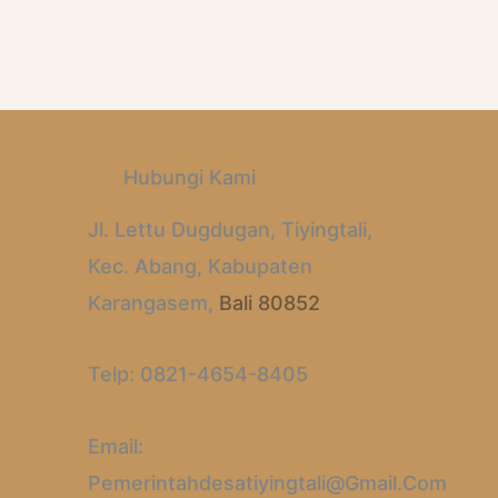
Hubungi Kami
Jl. Lettu Dugdugan, Tiyingtali,
Kec. Abang, Kabupaten
Karangasem,
Bali 80852
Telp: 0821-4654-8405
Email:
Pemerintahdesatiyingtali@gmail.com