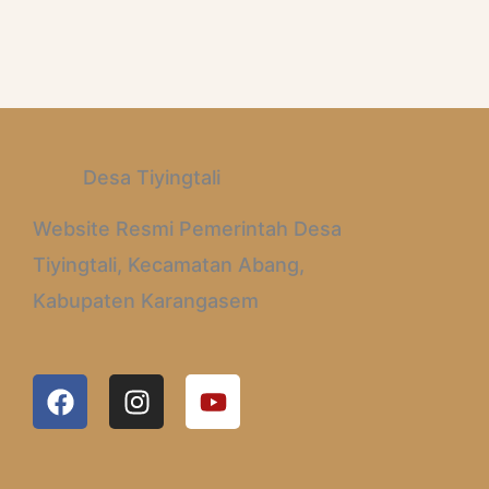
Desa Tiyingtali
Website Resmi Pemerintah Desa
Tiyingtali, Kecamatan Abang,
Kabupaten Karangasem
F
I
Y
A
N
O
C
S
U
E
T
T