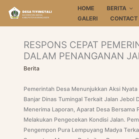
Skip
HOME
BERITA
To
GALERI
CONTACT
Content
RESPONS CEPAT PEMERIN
DALAM PENANGANAN JA
Berita
Pemerintah Desa Menunjukkan Aksi Nyata 
Banjar Dinas Tumingal Terkait Jalan Jebol D
Menerima Laporan, Aparat Desa Bersama Pi
Melakukan Pengecekan Kondisi Jalan. Pem
Pengempon Pura Lempuyang Madya Terkai