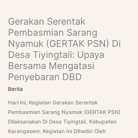
Skip
S
To
E
Gerakan Serentak
Content
A
Pembasmian Sarang
R
Nyamuk (GERTAK PSN) Di
C
Desa Tiyingtali: Upaya
H
Bersama Mengatasi
Penyebaran DBD
Berita
Hari Ini, Kegiatan Gerakan Serentak
Pembasmian Sarang Nyamuk (GERTAK PSN)
Dilaksanakan Di Desa Tiyingtali, Kabupaten
Karangasem. Kegiatan Ini Dihadiri Oleh