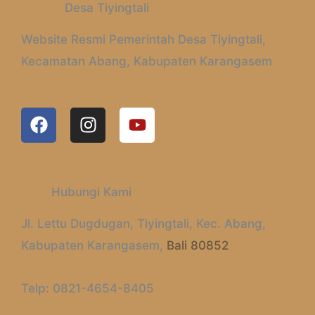
Desa Tiyingtali
Website Resmi Pemerintah Desa Tiyingtali,
Kecamatan Abang, Kabupaten Karangasem
F
I
Y
A
N
O
C
S
U
E
T
T
B
A
U
Hubungi Kami
O
G
B
O
R
E
Jl. Lettu Dugdugan, Tiyingtali, Kec. Abang,
K
A
Kabupaten Karangasem,
Bali 80852
M
Telp: 0821-4654-8405