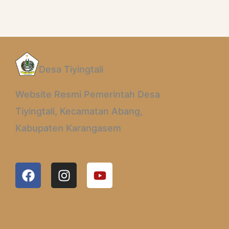
Desa Tiyingtali
Website Resmi Pemerintah Desa
Tiyingtali, Kecamatan Abang,
Kabupaten Karangasem
F
I
Y
A
N
O
C
S
U
E
T
T
B
A
U