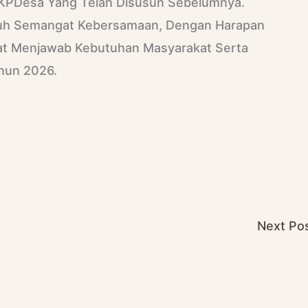
PDesa Yang Telah Disusun Sebelumnya.
uh Semangat Kebersamaan, Dengan Harapan
t Menjawab Kebutuhan Masyarakat Serta
hun 2026.
o Caption
No Caption
o Caption
Next Po