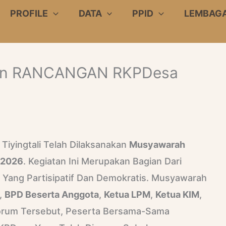
PROFILE
DATA
PPID
LEMBAG
an RANCANGAN RKPDesa
Tiyingtali Telah Dilaksanakan
Musyawarah
 2026
. Kegiatan Ini Merupakan Bagian Dari
ang Partisipatif Dan Demokratis. Musyawarah
,
BPD Beserta Anggota
,
Ketua LPM
,
Ketua KIM
,
orum Tersebut, Peserta Bersama-Sama