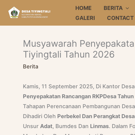
Skip
HOME
BERITA
To
GALERI
CONTACT
Content
Musyawarah Penyepakat
Tiyingtali Tahun 2026
Berita
Kamis, 11 September 2025, Di Kantor Desa 
Penyepakatan Rancangan RKPDesa Tahun
Tahapan Perencanaan Pembangunan Desa Y
Dihadiri Oleh
Perbekel Dan Perangkat Desa
Unsur
Adat
, Bumdes Dan
Linmas
. Dalam F