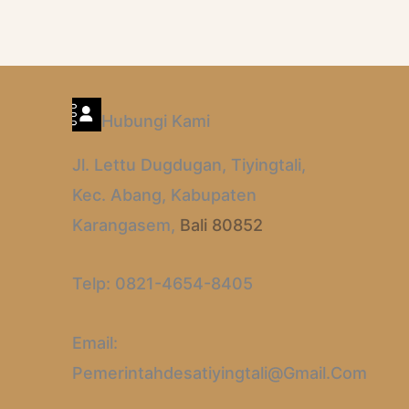
Hubungi Kami
Jl. Lettu Dugdugan, Tiyingtali,
Kec. Abang, Kabupaten
Karangasem,
Bali 80852
Telp: 0821-4654-8405
Email:
Pemerintahdesatiyingtali@gmail.com