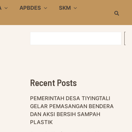
A
APBDES
SKM
Search
S
E
A
R
C
H
Recent Posts
PEMERINTAH DESA TIYINGTALI
GELAR PEMASANGAN BENDERA
DAN AKSI BERSIH SAMPAH
PLASTIK