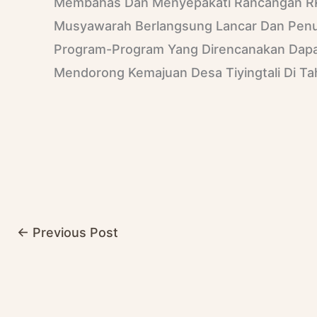
Membahas Dan Menyepakati Rancangan RK
Musyawarah Berlangsung Lancar Dan Pen
Program-Program Yang Direncanakan Dapa
Mendorong Kemajuan Desa Tiyingtali Di Ta
No Caption
N
No Caption
N
←
Previous Post