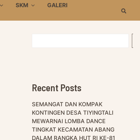
SKM
GALERI
Search
S
E
A
R
C
H
Recent Posts
SEMANGAT DAN KOMPAK
KONTINGEN DESA TIYINGTALI
MEWARNAI LOMBA DANCE
TINGKAT KECAMATAN ABANG
DALAM RANGKA HUT RI KE-81