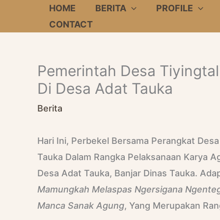
Skip
HOME
BERITA
PROFILE
To
CONTACT
Content
Pemerintah Desa Tiyingta
Di Desa Adat Tauka
Berita
Hari Ini, Perbekel Bersama Perangkat Desa
Tauka Dalam Rangka Pelaksanaan Karya Ag
Desa Adat Tauka, Banjar Dinas Tauka. Ada
Mamungkah Melaspas Ngersigana Ngenteg
Manca Sanak Agung
, Yang Merupakan Rang