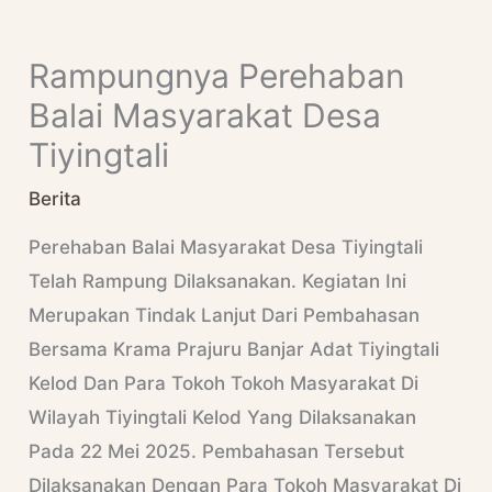
Skip
S
To
E
Rampungnya Perehaban
Content
A
Balai Masyarakat Desa
R
Tiyingtali
C
Berita
H
Perehaban Balai Masyarakat Desa Tiyingtali
Telah Rampung Dilaksanakan. Kegiatan Ini
Merupakan Tindak Lanjut Dari Pembahasan
Bersama Krama Prajuru Banjar Adat Tiyingtali
Kelod Dan Para Tokoh Tokoh Masyarakat Di
Wilayah Tiyingtali Kelod Yang Dilaksanakan
Pada 22 Mei 2025. Pembahasan Tersebut
Dilaksanakan Dengan Para Tokoh Masyarakat Di