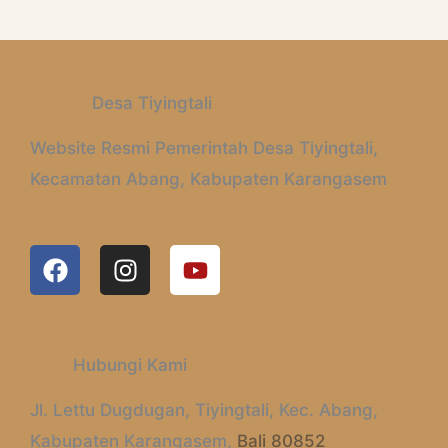
Desa Tiyingtali
Website Resmi Pemerintah Desa Tiyingtali,
Kecamatan Abang, Kabupaten Karangasem
F
I
Y
A
N
O
C
S
U
E
T
T
B
A
U
Hubungi Kami
O
G
B
O
R
E
Jl. Lettu Dugdugan, Tiyingtali, Kec. Abang,
K
A
Kabupaten Karangasem,
Bali 80852