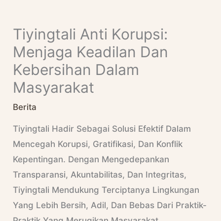
Skip
S
To
E
Tiyingtali Anti Korupsi:
Content
A
Menjaga Keadilan Dan
R
Kebersihan Dalam
C
Masyarakat
H
Berita
Tiyingtali Hadir Sebagai Solusi Efektif Dalam
Mencegah Korupsi, Gratifikasi, Dan Konflik
Kepentingan. Dengan Mengedepankan
Transparansi, Akuntabilitas, Dan Integritas,
Tiyingtali Mendukung Terciptanya Lingkungan
Yang Lebih Bersih, Adil, Dan Bebas Dari Praktik-
Praktik Yang Merugikan Masyarakat