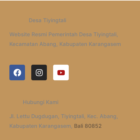
Desa Tiyingtali
Website Resmi Pemerintah Desa Tiyingtali,
Kecamatan Abang, Kabupaten Karangasem
F
I
Y
A
N
O
C
S
U
E
T
T
B
A
U
Hubungi Kami
O
G
B
O
R
E
Jl. Lettu Dugdugan, Tiyingtali, Kec. Abang,
K
A
Kabupaten Karangasem,
Bali 80852
M