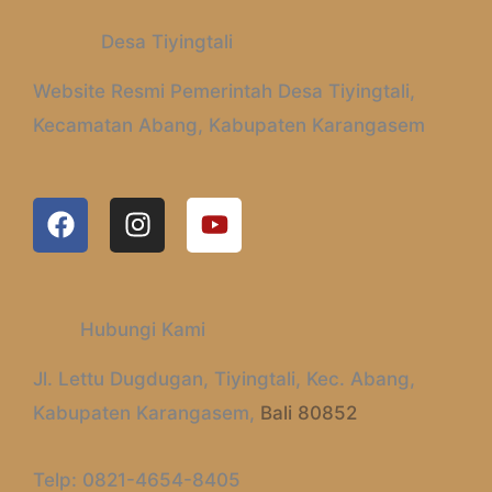
Desa Tiyingtali
Website Resmi Pemerintah Desa Tiyingtali,
Kecamatan Abang, Kabupaten Karangasem
F
I
Y
A
N
O
C
S
U
E
T
T
B
A
U
Hubungi Kami
O
G
B
O
R
E
Jl. Lettu Dugdugan, Tiyingtali, Kec. Abang,
K
A
Kabupaten Karangasem,
Bali 80852
M
Telp: 0821-4654-8405