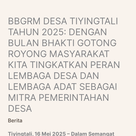
Skip
S
To
E
BBGRM DESA TIYINGTALI
Content
A
TAHUN 2025: DENGAN
R
BULAN BHAKTI GOTONG
C
ROYONG MASYARAKAT
H
KITA TINGKATKAN PERAN
LEMBAGA DESA DAN
LEMBAGA ADAT SEBAGAI
MITRA PEMERINTAHAN
DESA
Berita
Tiyingtali, 16 Mei 2025 – Dalam Semangat